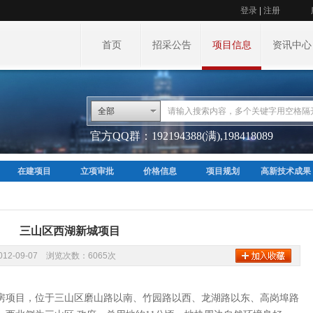
登录
|
注册
首页
招采公告
项目信息
资讯中心
全部
官方QQ群：192194388(满),198418089
在建项目
立项审批
价格信息
项目规划
高新技术成果
三山区西湖新城项目
12-09-07 浏览次数：6065次
房项目，位于三山区磨山路以南、竹园路以西、龙湖路以东、高岗埠路