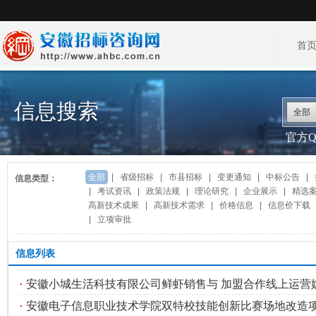
首
信息搜索
全部
官方QQ
全部
|
省级招标
|
市县招标
|
变更通知
|
中标公告
|
信息类型：
|
考试资讯
|
政策法规
|
理论研究
|
企业展示
|
精选
高新技术成果
|
高新技术需求
|
价格信息
|
信息价下载
|
立项审批
信息列表
安徽小城生活科技有限公司鲜虾销售与 加盟合作线上运营媒体
安徽电子信息职业技术学院双特校技能创新比赛场地改造项目