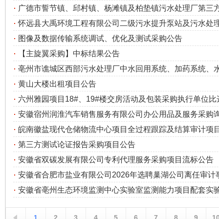
广德市誓节镇、邱村镇、杨滩镇及柏垫镇污水处理厂第三方检
怀远县大禹环境工程有限公司二级污水提升泵站及污水处理厂
图像及数据传输系统调试、优化及测试采购公告
【主旋翼采购】中标结果公告
亳州市谯城区西部污水处理厂中水回用系统、加药系统、水解
黄山大楼出租项目公告
六州雅园项目18#、19#楼交房活动及包装采购执行单位比选公
安徽宿州润淮汽车销售服务有限公司办公用品及服务采购
皖南徽盐现代仓储物流中心项目全过程跟踪及结算审计项目（
第三方测试论证报告采购项目公告
安徽省双碳发展有限公司专利代理服务采购项目流标公告
安徽省合肥市盐业有限公司2026年选聘巢湖公司离任审计事务
安徽省亳州生态环境监测中心实验室监测能力项目配套实验室
1
2
3
4
5
6
7
8
9
1