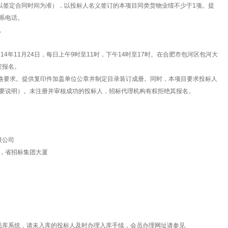
（以签定合同时间为准），以投标人名义签订的本项目同类货物业绩不少于1项。提
系电话。
。
2014年11月24日，每日上午9时至11时，下午14时至17时。在合肥市包河区包河大
室报名。
资格要求。提供复印件加盖单位公章并制定目录装订成册。同时，本项目要求投标人
要说明）。未注册并审核成功的投标人，招标代理机构有权拒绝其报名。
限公司
，省招标集团大厦
）
员库系统，请未入库的投标人及时办理入库手续，会员办理网址请参见