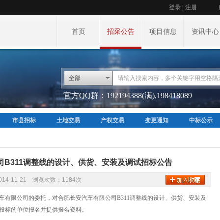
登录
|
注册
首页
招采公告
项目信息
资讯中心
全部
官方QQ群：192194388(满),198418089
市县招标
土地交易
产权交易
变更通知
中标公示
司B311调整线的设计、供货、安装及调试招标公告
14-11-21 浏览次数：1184次
有限公司的委托，对合肥长安汽车有限公司B311
调整线的设计、供货、安装及
投标的单位报名并提供报名资料。