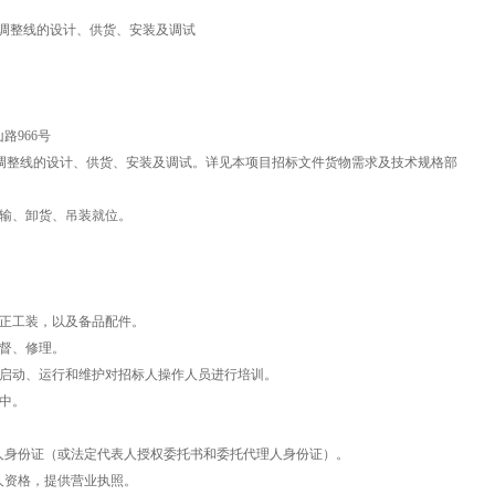
调整线的设计、供货、安装及调试
路966
号
调整线的设计、供货、安装及调试。详见本项目招标文件货物需求及技术规格部
输、卸货、吊装就位。
正工装，以及备品配件。
督、修理。
启动、运行和维护对招标人操作人员进行培训。
中。
人身份证（或法定代表人授权委托书和委托代理人身份证）。
人资格，提供营业执照。