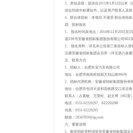
3
、类似业绩：提供自2011
年1月1日以来
供合同或中标通知书，以及用户联系人及联
4
、联合体投标：本项目 不接受 联合体投标
四、投标报名
1
、 报名时间及地点：2014
年11月20日至
道236号安徽省招标集团股份有限公司902
2
、 报名资料：详见本公告第三条投标人
注册安徽省招标集团会员库（详见第六条重
五、联系方式
1
、招标人：合肥长安汽车有限公司
地址：合肥市南岗科技园大别山路966
号
2
、招标代理机构：安徽省招标集团股份有
地址：合肥市包河大道和高铁路交口东北角
联系人：占素敏、王荣松、赵文博（902
室
电话：0551-62220297
、62220296
传真：0551-62220295
邮箱：
28347819@qq.com
六、重要说明
1
、购买招标资料须登录安徽省招标集团会