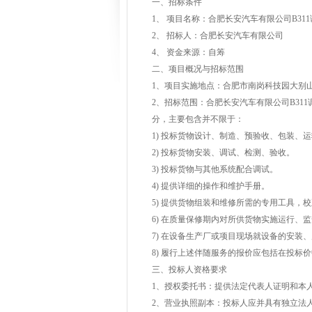
一、招标条件
1
、 项目名称：合肥长安汽车有限公司B311
2
、 招标人：合肥长安汽车有限公司
4
、 资金来源：自筹
二、项目概况与招标范围
1
、项目实施地点：合肥市南岗科技园大别山
2
、招标范围：合肥长安汽车有限公司B311
分，主要包含并不限于：
1)
投标货物设计、制造、预验收、包装、运
2)
投标货物安装、调试、检测、验收。
3)
投标货物与其他系统配合调试。
4)
提供详细的操作和维护手册。
5)
提供货物组装和维修所需的专用工具，校
6)
在质量保修期内对所供货物实施运行、监
7)
在设备生产厂或项目现场就设备的安装、
8)
履行上述伴随服务的报价应包括在投标价
三、投标人资格要求
1
、授权委托书：提供法定代表人证明和本
2
、营业执照副本：投标人应并具有独立法