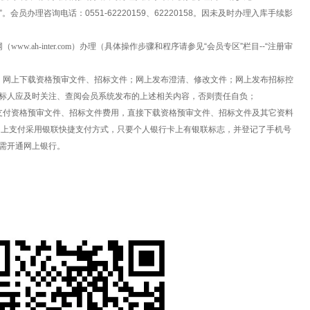
。会员办理咨询电话：0551-62220159、62220158。因未及时办理入库手续影
ah-inter.com
）办理（具体操作步骤和程序请参见“会员专区”栏目--“注册审
；网上下载资格预审文件、招标文件；网上发布澄清、修改文件；网上发布招标控
标人应及时关注、查阅会员系统发布的上述相关内容，否则责任自负；
支付资格预审文件、招标文件费用，直接下载资格预审文件、招标文件及其它资料
网上支付采用银联快捷支付方式，只要个人银行卡上有银联标志，并登记了手机号
需开通网上银行。