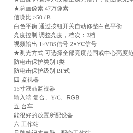
★总画像素 47
万像素
信噪比 >50 dB
白色平衡 通过按钮开关自动修整白色平衡
亮度控制 调整亮度，档次：2
档
视频输出 1×VBS
信号 2×YC信号
★测光方式 可选择全部亮度范围或中心亮度
防电击保护类别 I
类
防电击保护级别 BF
式
四 监视器
15
寸液晶监视器
输入端 复合、Y/C
、RGB
五 台车
能很好的放置所配设备
六 工作站