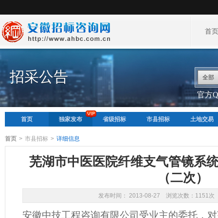
首
招采公告
全部
官方QQ
首页
独家发布
省级招标
市县招标
土地交易
首页
>
市县招标
>
详细信息
芜湖市中医医院纤维支气管镜系统
（二次）
发布时间： 2013-08-27 浏览次数：1151次
安徽中技工程咨询有限公司受业主的委托，对