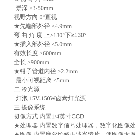
景深 ≥3-50mm
视野方向 0°
直视
★先端部外径 ≤4.9mm
弯 曲 角 度 上≥180°
下≥130°
★插入部外径 ≤5.0mm
有效长度 ≥600mm
全长 ≥900mm
★钳子管道内径 ≥2.2mm
最小可视距离 ≤5mm
二 冷光源
灯泡 15V-150W
卤素灯光源
三 摄像系统
摄像方式 内置1/4
英寸CCD
★处理器 内置数字信号处理器，数字化图像
★图像 内置摩尔纹修正滤光镜片，使图像无